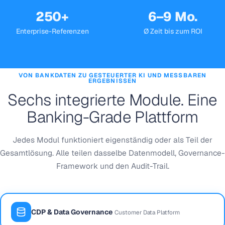
250+
6–9 Mo.
Enterprise-Referenzen
Ø Zeit bis zum ROI
VON BANKDATEN ZU GESTEUERTER KI UND MESSBAREN
ERGEBNISSEN
Sechs integrierte Module. Eine
Banking-Grade Plattform
Jedes Modul funktioniert eigenständig oder als Teil der
Gesamtlösung. Alle teilen dasselbe Datenmodell, Governance-
Framework und den Audit-Trail.
CDP & Data Governance
Customer Data Platform