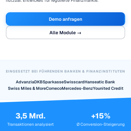
nutzbar. Entwickelt für regulierte Finanzmärkte.
Demo anfragen
Alle Module →
EINGESETZT BEI FÜHRENDEN BANKEN & FINANZINSTITUTEN
Advanzia
DKB
Sparkasse
Swisscard
Hanseatic Bank
Swiss Miles & More
Comeco
Mercedes-Benz
Younited Credit
3,5 Mrd.
+15%
Transaktionen analysiert
Ø Conversion-Steigerung