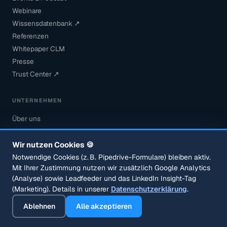
Webinare
Wissensdatenbank ↗
Referenzen
Whitepaper CLM
Presse
Trust Center ↗
UNTERNEHMEN
Über uns
Warum Acceleraid
Karriere
Wir nutzen Cookies 🍪
Partner
Notwendige Cookies (z. B. Pipedrive-Formulare) bleiben aktiv.
Mit Ihrer Zustimmung nutzen wir zusätzlich Google Analytics
Kontakt
(Analyse) sowie Leadfeeder und das LinkedIn Insight-Tag
Demo anfragen
(Marketing). Details in unserer
Datenschutzerklärung
.
Sicherheit
Ablehnen
Alle akzeptieren