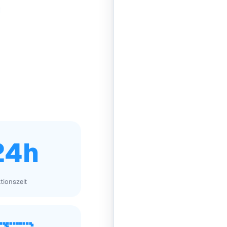
i
24h
tionszeit