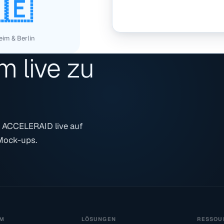
🇪
im & Berlin
rm live zu
 ACCELERAID live auf
 Mock-ups.
RM
LÖSUNGEN
RESSOU