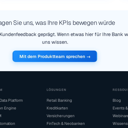
agen Sie uns, was Ihre KPIs bewegen würde
undenfeedback geprägt. Wenn etwas hier für Ihre Bank wic
uns wissen.
Mit dem Produktteam sprechen →
RM
LÖSUNGEN
RESSOU
ata Platform
Retail Banking
Blog
ion Engine
Kreditkarten
Events &
M
Versicherungen
Webinar
tomation
FinTech & Neobanken
Wissens