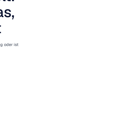
as,
t
g oder ist