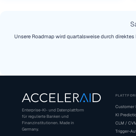
S
Unsere Roadmap wird quartalsweise durch direktes K
PLATTFO
Customer D
Enterprise-KI- und Datenplattform
KI Predict
für regulierte Banken und
Finanzinstitutionen. Made in
CLM / CV
Germany.
Trigger-Au