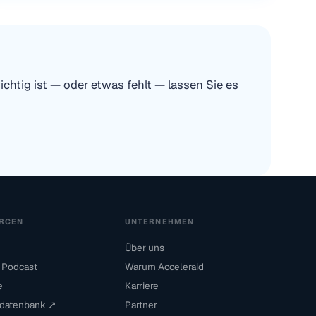
htig ist — oder etwas fehlt — lassen Sie es
RCEN
UNTERNEHMEN
Über uns
 Podcast
Warum Acceleraid
e
Karriere
datenbank ↗
Partner