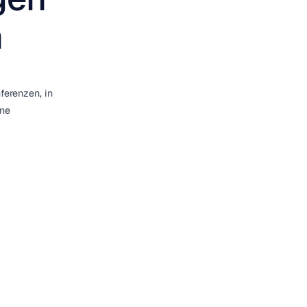
n
ferenzen, in
ine