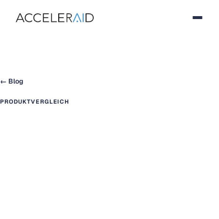
← Blog
PRODUKTVERGLEICH
Acceleraid im Vergleich — was
uns wirklich unterscheidet
Nutzen Sie die Chance, Ihr Testing und Ihre
Optimierung auf die nächste Stufe zu bringen, indem
Sie auf Acceleraid Personalisation Experience
umstellen.