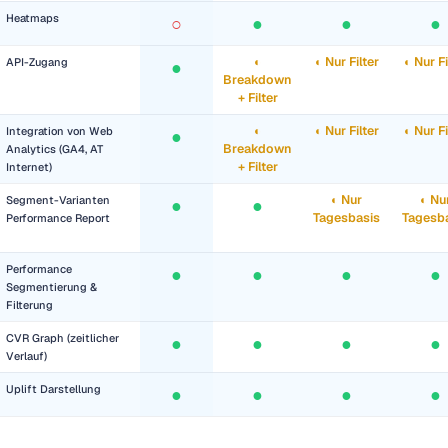
Heatmaps
○
●
●
●
◐
◐ Nur Filter
◐ Nur Fi
API-Zugang
●
Breakdown
+ Filter
◐
◐ Nur Filter
◐ Nur Fi
Integration von Web
●
Breakdown
Analytics (GA4, AT
+ Filter
Internet)
◐ Nur
◐ Nu
Segment-Varianten
●
●
Tagesbasis
Tagesb
Performance Report
Performance
●
●
●
●
Segmentierung &
Filterung
CVR Graph (zeitlicher
●
●
●
●
Verlauf)
Uplift Darstellung
●
●
●
●