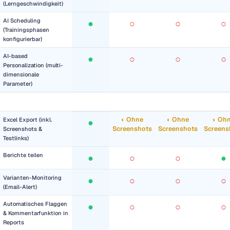
(Lerngeschwindigkeit)
AI Scheduling
●
○
○
○
(Trainingsphasen
konfigurierbar)
AI-based
●
○
○
○
Personalization (multi-
dimensionale
Parameter)
REPORTING
◐ Ohne
◐ Ohne
◐ Oh
Excel Export (inkl.
●
Screenshots
Screenshots
Screens
Screenshots &
Testlinks)
Berichte teilen
●
○
○
●
Varianten-Monitoring
●
○
○
○
(Email-Alert)
Automatisches Flaggen
●
○
○
○
& Kommentarfunktion in
Reports