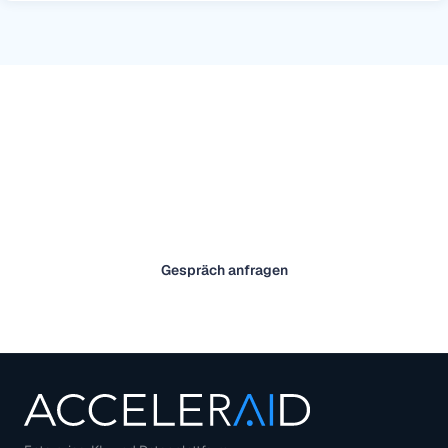
Überzeugt? Lernen Sie uns kennen
Acceleraid ist die führende Personalisierungsplattform für
regulierte Finanzdienstleister in Europa.
Gespräch anfragen