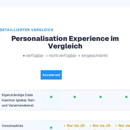
DETAILLIERTER VERGLEICH
Personalisation Experience im
Vergleich
● verfügbar ○ nicht verfügbar ◐ eingeschränkt
Feature
Acceleraid
Kameleoon
Optimizely
VW
EDITING
Eigenständige Code
●
●
●
●
Injection (global, Test-
und Variantenebene)
EXPERIMENTATION & TESTING
◐ Nur via JS-
◐ Nur via JS-
◐ Nur vi
Vorschaulinks
●