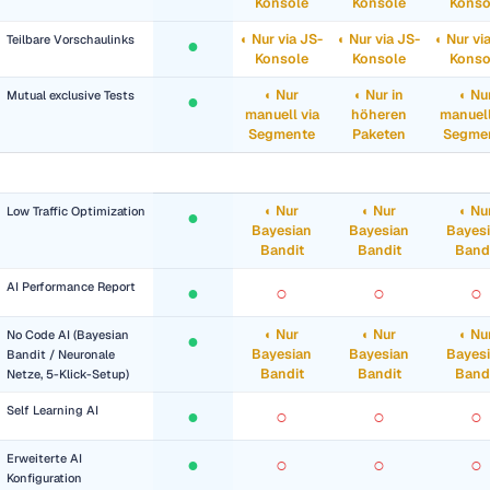
Konsole
Konsole
Konso
◐ Nur via JS-
◐ Nur via JS-
◐ Nur vi
Teilbare Vorschaulinks
●
Konsole
Konsole
Konso
◐ Nur
◐ Nur in
◐ Nu
Mutual exclusive Tests
●
manuell via
höheren
manuell
Segmente
Paketen
Segme
AI & DATA POWERED OPTIMIZATION
◐ Nur
◐ Nur
◐ Nu
Low Traffic Optimization
●
Bayesian
Bayesian
Bayes
Bandit
Bandit
Band
AI Performance Report
●
○
○
○
◐ Nur
◐ Nur
◐ Nu
No Code AI (Bayesian
●
Bayesian
Bayesian
Bayes
Bandit / Neuronale
Bandit
Bandit
Band
Netze, 5-Klick-Setup)
Self Learning AI
●
○
○
○
Erweiterte AI
●
○
○
○
Konfiguration